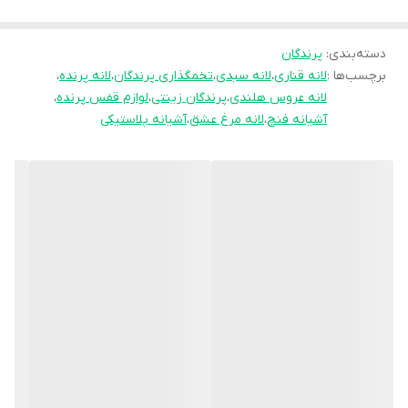
با استفاده از این لانه پرنده پلاستیکی قابل شست‌وشو دیگر نیازی به
نگرانی بابت قارچ، رطوبت یا تجمع فضولات نخواهید داشت.
دسته‌بندی
:
پرندگان
برچسب‌ها :
لانه قناری
،
لانه سبدی
،
تخمگذاری پرندگان
،
لانه پرنده
،
کلمات کلیدی استفاده‌شده:
لانه عروس هلندی
،
پرندگان زینتی
،
لوازم قفس پرنده
،
لانه پرنده، آشیانه پرنده، لانه سبدی پلاستیکی، لانه پرندگان زینتی،
آشیانه فنچ
،
لانه مرغ عشق
،
آشیانه پلاستیکی
آشیانه قفس پرنده، لوازم قفس پرنده، لانه تخم‌گذاری، لانه قابل نصب.
⚗️ ترکیبات اصلی + کاربرد هر ترکیب
پلاستیک مقاوم و فشرده: ضد رطوبت، سبک و با دوام بالا
طراحی گود و توری‌شکل: گردش هوا، حفظ گرما و جلوگیری از لیز خوردن