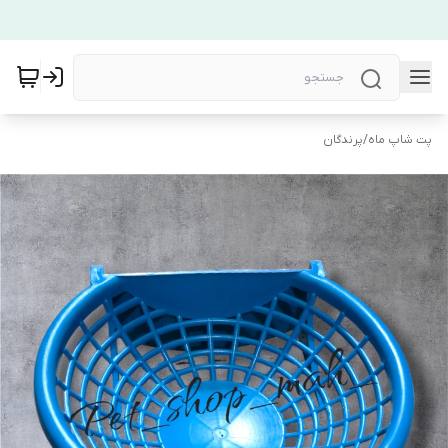
پت شاپ ماه
/
پرندگان