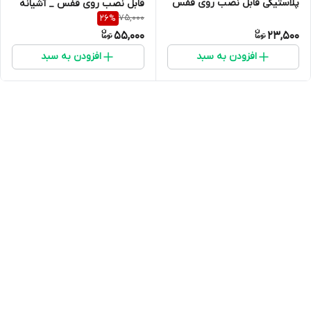
پلاستیکی قابل نصب روی قفس
قابل نصب روی قفس _ آشیانه
75,000
26
%
پرندگان
کبوتر
55,000
23,500
افزودن به سبد
افزودن به سبد