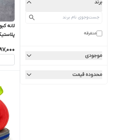
برند
لانه کب
متفرقه
پلاستیک
87,000
موجودی
محدوده قیمت