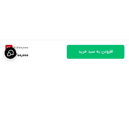
🔹 ارسال به سراسر کشور و پرداخت هنگام تحویل
🔹 صادرکننده موفق با بیش از ۵۰۰ داستان کارآفرینی واقعی
17,700,000
2
%
افزودن به سبد خرید
17,200,000
---
🐥 کاربرد و فواید
مناسب برای پرورش‌دهندگان خانگی و حرفه‌ای
برگشت به بالا
تضمین درصد بالای هچینگ (خروج جوجه‌ها)