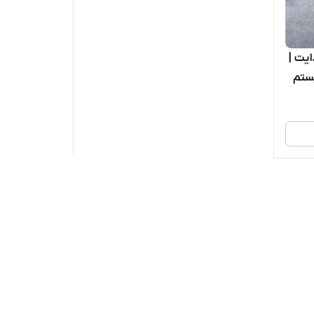
تایی هدایت |
یستم