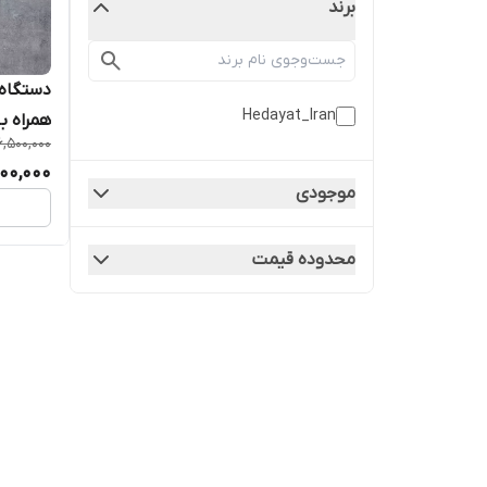
برند
Hedayat_Iran
همراه ب
6,500,000
پرنده
300,000
موجودی
محدوده قیمت