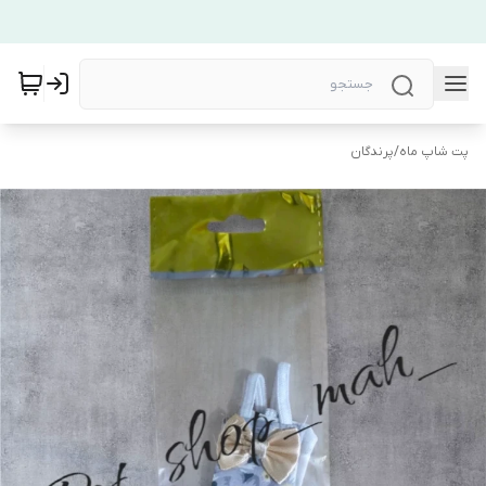
پت شاپ ماه
/
پرندگان