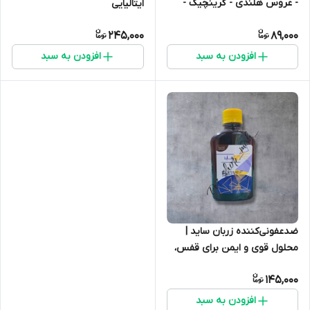
- عروس هلندی - گرینچیک -
ایتالیایی
کوتوله - و...
245,000
89,000
افزودن به سبد
افزودن به سبد
ضدعفونی‌کننده زربان ساید |
محلول قوی و ایمن برای قفس،
لانه و وسایل پرندگان
145,000
افزودن به سبد