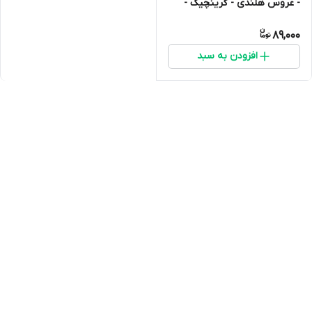
- عروس هلندی - گرینچیک -
کوتوله - و...
89,000
افزودن به سبد