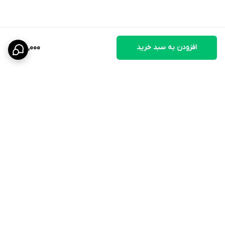
افزودن به سبد خرید
170,000
🧭 نحوه مصرف
🔹 دوز عمومی: ۲ میلی‌لیتر از محلول در هر ۱ لیتر آب آشامیدنی به‌مدت ۵
تا ۷ روز
🔹 در موارد شدید، مصرف تا ۱۰ روز قابل تمدید است
🔹 قبل از مصرف، بطری را به‌خوبی تکان دهید و محلول تازه آماده کنید
برگشت به بالا
🔴 تمام مکمل های مایع ای که به صورت خرد از فروشگاه ما تهیه
میکنید درون ظرف های قطره چکان شیشه ای بسته بندی میشوند تا
طی مدت زمانی که شما میخواین استفاده کنید افتی در کیفیت اش
بوجود نیاد و کیفیت روز اولش رو حفظ کنند