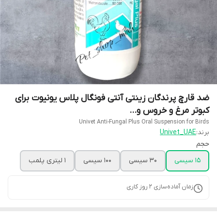
ضد قارچ پرندگان زینتی آنتی فونگال پلاس یونیوت برای
کبوتر مرغ و خروس و...
Univet Anti-Fungal Plus Oral Suspension for Birds
برند:
Univet_UAE
حجم
15 سیسی
30 سیسی
100 سیسی
1 لیتری پلمب
زمان آماده‌سازی
2
روز کاری