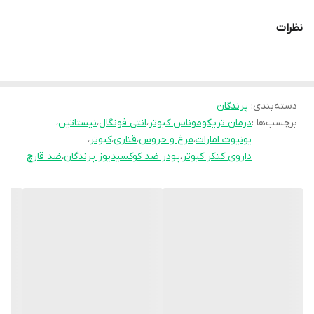
تخصصی Univet ساخت امارات متحده عربی است.
نظرات
این دارو با ترکیب Nystatin (برای درمان قارچ‌های مخمری) و
Metronidazole (برای از بین بردن باکتری‌های بی‌هوازی و انگل‌ها)،
اثربخشی فوق‌العاده‌ای در درمان عفونت چینه‌دان، عفونت‌های گوارشی و
مشکلات قارچی پوست و منقار پرندگان دارد.
دسته‌بندی
:
پرندگان
برچسب‌ها :
درمان تریکوموناس کبوتر
،
انتی فونگال
،
نیستاتین
،
یونیوت امارات
،
مرغ و خروس
،
قناری
،
کبوتر
،
این محصول برای گونه‌هایی مانند مرغ عشق، عروس هلندی، فنچ،
داروی کنکر کبوتر
،
پودر ضد کوکسیدیوز پرندگان
،
ضد قارچ
طوطی سانان و کبوتران مناسب است و
در دوران نقاهت یا پس از مصرف آنتی‌بیوتیک‌ها باعث بازسازی فلور
مفید روده و افزایش مقاومت بدن پرنده می‌شود.