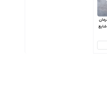
 درمان
شایع