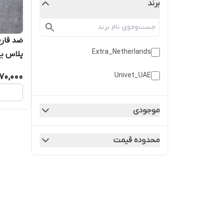
برند
ضد قارچ
Extra_Netherlands
پلاس یو
و...
Univet_UAE
170,000
موجودی
محدوده قیمت