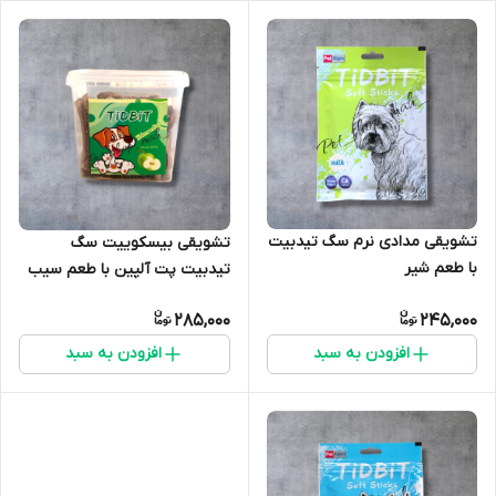
تشویقی مدادی نرم سگ تیدبیت
تشویقی بیسکوییت سگ
با طعم شیر
تیدبیت پت آلپین با طعم سیب
285,000
245,000
افزودن به سبد
افزودن به سبد