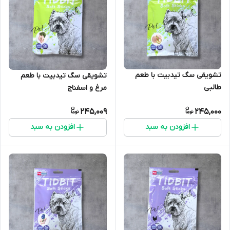
تشویقی سگ تیدبیت با طعم
تشویقی سگ تیدبیت با طعم
طالبی
مرغ و اسفناج
245,009
245,000
افزودن به سبد
افزودن به سبد