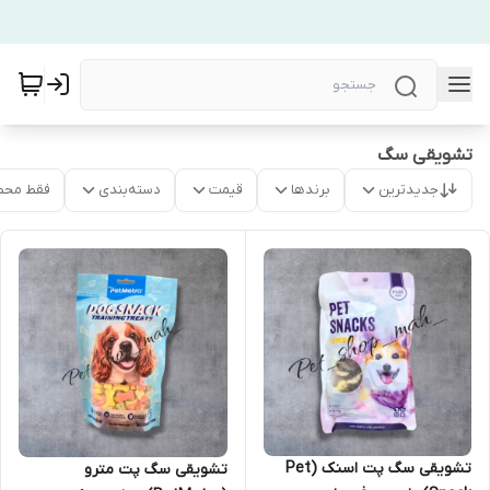
تشویقی سگ
جدیدترین
برندها
قیمت
دسته‌بندی
فقط محص
تشویقی سگ پت اسنک (Pet
تشویقی سگ پت مترو