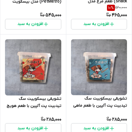
Snack) طعم مرغ مدل
(PetMetro) مدل بیسکویت
520,000
10
%
بیسکویت دور پیچ 110 گرمی
استخوانی وزن ۲۵۰ گرم
545,000
465,000
افزودن به سبد
افزودن به سبد
تشویقی بیسکوییت سگ
تشویقی بیسکوییت سگ
تیدبیت پت آلپین با طعم ماهی
تیدبیت پت آلپین با طعم هویج
285,000
285,000
افزودن به سبد
افزودن به سبد