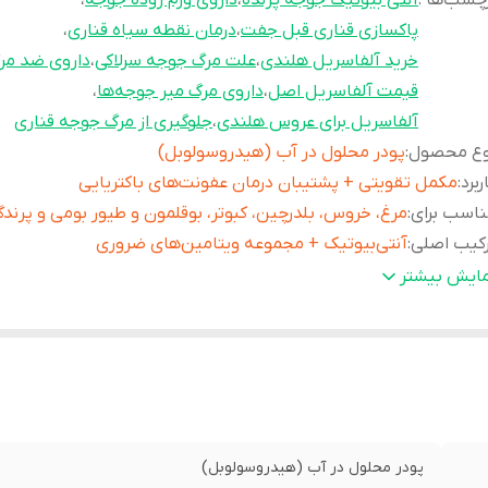
چسب‌ها :
آنتی بیوتیک جوجه پرنده
،
داروی ورم روده جوجه
،
پاکسازی قناری قبل جفت
،
درمان نقطه سیاه قناری
،
خرید آلفاسریل هلندی
،
علت مرگ جوجه سرلاکی
،
داروی ضد مر
قیمت آلفاسریل اصل
،
داروی مرگ میر جوجه‌ها
،
آلفاسریل برای عروس هلندی
،
جلوگیری از مرگ جوجه قناری
وع محصول
:
پودر محلول در آب (هیدروسولوبل)
ربرد
:
مکمل تقویتی + پشتیبان درمان عفونت‌های باکتریایی
اسب برای
:
مرغ، خروس، بلدرچین، کبوتر، بوقلمون و طیور بومی و پرندگ
کیب اصلی
:
آنتی‌بیوتیک + مجموعه ویتامین‌های ضروری
حوه
حل در آب آشامیدنی طبق دوز توصیه‌شده 1 گرم در
مایش بیشتر
صرف
:
توصیه دامپزشک
ند
:
Alfasan
پودر محلول در آب (هیدروسولوبل)