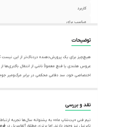
کاربرد
مناسب برای
ترکیب اصلی
توضیحات
نحوه مصرف
هیچ‌چیز برای یک پرورش‌دهنده دردناک‌تر از این نیست که
برند
عروس هلندی یا فنچ معمولاً ناشی از انتقال باکتری‌ها 
اختصاصی خود، سد دفاعی محکمی در برابر مرگ‌ومیر جوجه‌
بسیاری از تلفات جوجه‌ها در بدو تولد به دلیل بیماری‌ه
نقد و بررسی
اغلب از طریق بزاق یا غذای جفت به جوجه‌های ضعیف م
تیم فنی «پت‌شاپ ماه» به پشتوانه سال‌ها تجربه ارتباط ب
پودر آلفاسریل آلفاسان هلند با ترکیب هوشمندانه
۵ آنتی‌بیوتیک بسیار قوی و مولتی‌ویتامین‌های حیاتی
تابرنیل نیز وجود دارند، اما برتری مطلق آلفاسریل در
فرمو