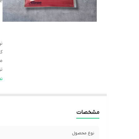
بر
ن
کا
من
تر
ن
ن
م
بر
مشخصات
نوع محصول