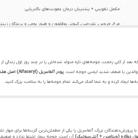
مکمل تقویتی + پشتیبان درمان عفونت‌های باکتریایی
مرغ، خروس، بلدرچین، کبوتر، بوقلمون و طیور بومی و پرندگان زینت
آنتی‌بیوتیک + مجموعه ویتامین‌های ضروری
حل در آب آشامیدنی طبق دوز توصیه‌شده 1 گرم در 1 لیتر یا طبق توصیه دامپزشک
 بعد از کلی زحمت، جوجه‌های تازه متولد شده‌اش را در چند روز اول زندگی از 
Alfasan
از والدین یا ضعف شدید ایمنی جوجه است.
پودر آلفاسریل (Alfaceryl) اصل هلند
ها ایجاد کرده و به شما کمک می‌کند تمام جوجه‌ها را به سلامت بزرگ کنید.
ای خاموشی مانند «نقطه سیاه» یا عفونت‌های باکتریایی سیستم گوارش (مثل سالمو
نتقل می‌شوند.
ا پرورش‌دهندگان بزرگ، آلفاسریل را یکی از مطمئن‌ترین گزینه‌ها برای مهار تلف
، نه‌تنها باکتری‌های مضر را د
ل دوکاره (ویتامین + آنتی‌بیوتیک)
آن است. جوجه بیمار اشتها ندارد و ضعیف م