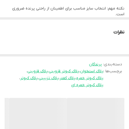
است .
نکته مهم: انتخاب سایز مناسب برای اطمینان از راحتی پرنده ضروری
است.
سایز این پلاک 8 است و برای پرندگان بالغ هم قابل استفاده است
نظرات
دسته‌بندی
:
پرندگان
برچسب‌ها :
پلاک استخوان
،
پلاک کبوتر قزوینی
،
پلاک قزوینی
،
پلاک کبوتر خمره
،
پلاک کفتر
،
پلاک تزیینی
،
پلاک کبوتر
،
پلاک کبوتر خمره ای