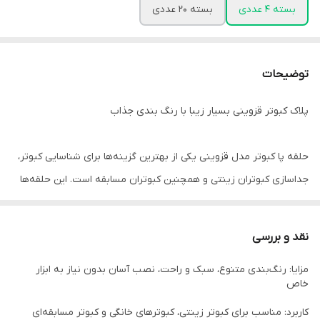
بسته 4 عددی
بسته 20 عددی
توضیحات
پلاک کبوتر قزوینی بسیار زیبا با رنگ بندی جذاب
حلقه پا کبوتر مدل قزوینی یکی از بهترین گزینه‌ها برای شناسایی کبوتر،
جداسازی کبوتران زینتی و همچنین کبوتران مسابقه است. این حلقه‌ها
در رنگ‌های متنوع (زرد، سبز، آبی، نارنجی) تولید شده‌اند و به راحتی روی
پای کبوتر نصب می‌شوند. استفاده از حلقه رنگی کبوتر باعث می‌شود
نقد و بررسی
بتوانید پرنده‌های خود را به‌سادگی دسته‌بندی کنید و مراقبت بهتری از
مزایا: رنگ‌بندی متنوع، سبک و راحت، نصب آسان بدون نیاز به ابزار
آنها داشته باشید.
خاص
این محصول سبک بوده و هیچ‌گونه ناراحتی برای پرنده ایجاد نمی‌کند و
کاربرد: مناسب برای کبوتر زینتی، کبوترهای خانگی و کبوتر مسابقه‌ای
به همین دلیل یکی از پرطرفدارترین لوازم کبوتر در بین پرورش‌دهندگان