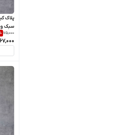
پلاک کب
سبک و 
%
75,000
67,000