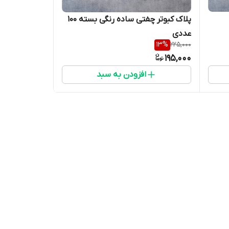
پلاک کبوتر چفتی ساده رنگی بسته 100
عددی
13
%
225,000
ی
195,000
افزودن به سبد