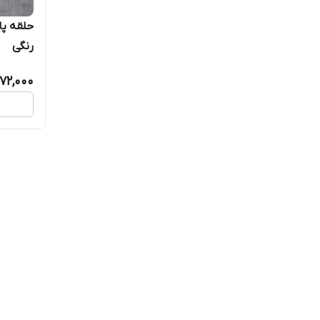
حلقه پا
رنگی
72,000