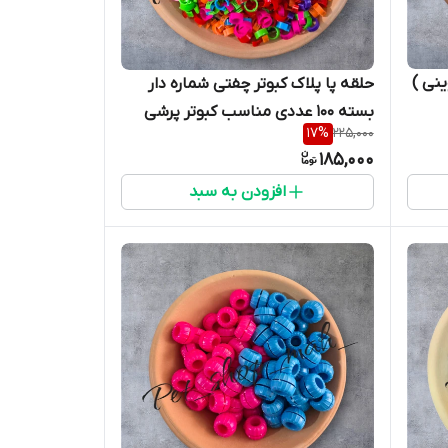
ینی )
حلقه پا پلاک کبوتر چفتی شماره دار
بسته 100 عددی مناسب کبوتر پرشی
17
%
225,000
185,000
افزودن به سبد