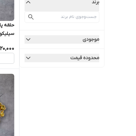
برند
حلقه پا 
سیلیکون
موجودی
20,000
محدوده قیمت