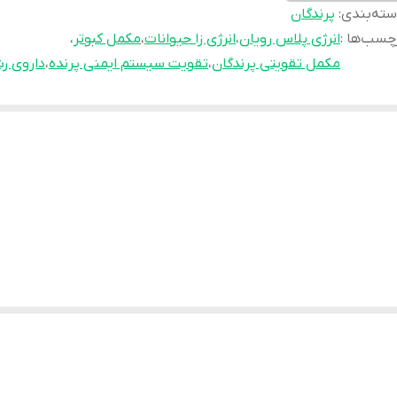
ته‌بندی
:
پرندگان
چسب‌ها :
انرژی پلاس رویان
،
انرژی زا حیوانات
،
مکمل کبوتر
،
مکمل تقویتی پرندگان
،
تقویت سیستم ایمنی پرنده
،
داروی ر
قتی پرنده یا حیوان خسته، ضعیف یا بی‌حال باشه، این مکمل بهش نیرو میده، ب