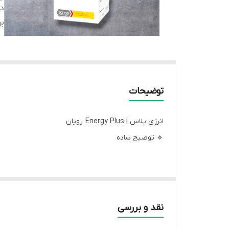
دس
بر
توضیحات
انرژی پلاس | Energy Plus رویان
🔹 توضیح ساده
انرژی پلاس مثل یک نوشیدنی انرژی‌زا برای حیواناته. و
نقد و بررسی