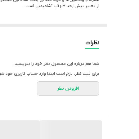
از تغییر بیش‌ازحد pH آب آشامیدنی است.
مصرف پرو مک باعث تقویت سیستم ایمنی پرندگان، افزایش 
استرس، تغییر جیره غذایی، بعد از واکسیناسیون و در د
نظرات
---
شما هم درباره این محصول نظر خود را بنویسید.
ترکیبات اصلی + کاربرد هر ترکیب
برای ثبت نظر، لازم است ابتدا وارد حساب کاربری خود شو
افزودن نظر
اسید فرمیک (Formic Acid): ضدباکتری طبیعی، بهبود سلامت روده
اسید سیتریک (Citric Acid): تنظیم pH و بهبود هضم غذا
اسید آسکوربیک (Vitamin C): آنتی‌اکسیدان قوی، کاهش استرس و تقویت ایمنی