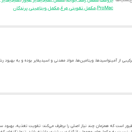
چسب‌ها :
پرومک
،
مکمل رشد جوجه
،
مکمل اسیدیفایر طیور
،
اسیدیفایر پ
ProMac
،
مکمل تقویتی مرغ
،
مکمل ویتامینی پرندگان
بی از آمینواسیدها، ویتامین‌ها، مواد معدنی و اسیدیفایر بوده و به بهبود رش
ای ویتامینی و اسیدیفایر پرندگان است که با فرمولاسیون منحصر به فرد حاوی آمینو
ور است که همزمان چند نیاز اصلی را برطرف می‌کند: تقویت تغذیه، بهبود س
داشتن اسیدیفایر طبیعی، محیط روده را بهبود داده و به جذب بهتر مواد مغذی ک
ل نسبت به مکمل‌های معمولی اثرگذاری بیشتری داشته باشد. تنها نکته‌ای که