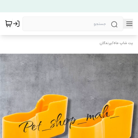
پت شاپ ماه
/
پرندگان