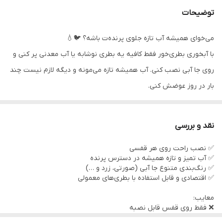
توضیحات
می‌خوای همیشه آب تازه جلوی پرنده‌ت باشه؟ 🐦💧
با آبخوری بطری‌خور فقط کافیه یه بطری نوشابه یا آب معدنی پر کنی و
روی جا آبی نصب کنی. آب همیشه تازه می‌مونه و دیگه لازم نیست چند
بار در روز عوضش کنی.
نقد و بررسی
✅ نصب راحت روی هر قفسی
📌 توضیحات
✅ آب تمیز و تازه همیشه در دسترس پرنده
✅ رنگ‌بندی متنوع جا آبی (صورتی، زرد و …)
✅ اقتصادی و قابل استفاده با بطری‌های معمولی
آبخوری بطری‌خور پرندگان یک وسیله کاربردی برای نصب روی قفس
پرندگان است. این محصول با طراحی ساده و هوشمندانه، باعث می‌شود
معایب:
❌ فقط روی قفس قابل نصبه
پرنده همیشه به آب تمیز دسترسی داشته باشد و از آلودگی، کثیف شدن
❌ نیاز به شستشوی منظم جا آبی