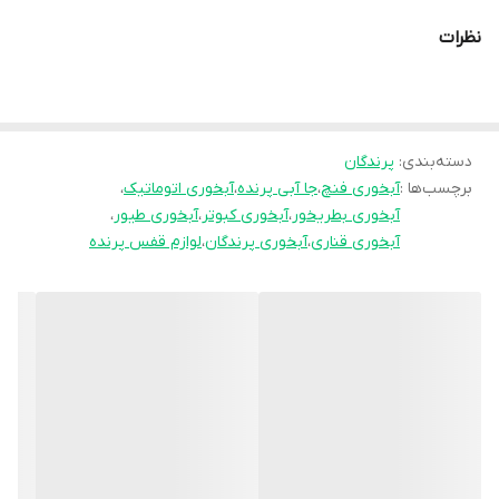
یا هدررفت آب جلوگیری می‌کند.
نظرات
مناسب برای انواع پرندگان زینتی مثل قناری، فنچ، مرغ عشق،
طوطی‌سانان کوچک و حتی کبوترهای خانگی.
دسته‌بندی
:
پرندگان
برچسب‌ها :
آبخوری فنچ
،
جا آبی پرنده
،
آبخوری اتوماتیک
،
---
آبخوری بطریخور
،
آبخوری کبوتر
،
آبخوری طیور
،
آبخوری قناری
،
آبخوری پرندگان
،
لوازم قفس پرنده
🧪 اجزای محصول
🍼 بطری (پلاستیکی شفاف) → قابلیت پر کردن با آب تازه
🌀 فنر فلزی نگهدارنده → نصب محکم روی قفس
🥤 جا آبی پلاستیکی رنگی (صورتی / زرد) → مقاوم، سبک و قابل شستشو