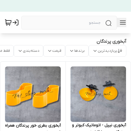
آبخوری پرندگان
پربازدیدترین
برندها
قیمت
دسته‌بندی
فقط م
آبخوری نیپل - اتوماتیک کبوتر و
آبخوری بطری خور پرندگان همراه