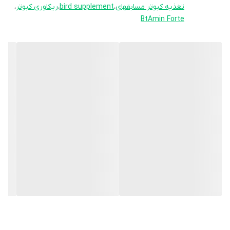
کمپلکس (B1, B2, B6, B12)، و ترکیبات انرژی‌زا است که برای بازسازی سریع
تغذیه کبوتر مسابقهای
،
bird supplement
،
ریکاوری کبوتر
،
عضلات، تقویت سیستم عصبی، افزایش اشتها و بهبود عملکرد در فصل
BtAmin Forte
پرواز و تولیدمثل فوق‌العاده است.
🧩 ترکیبات اصلی + کاربرد هر ترکیب
💧 پروپیلن گلیکول، فروکتوز، دکستروز → تأمین سریع انرژی
💪 آمینو اسیدهای ضروری (لیزین، متیونین، تریپتوفان) → بازسازی
عضلات و پرها