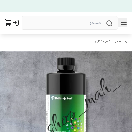
پت شاپ ماه
/
پرندگان