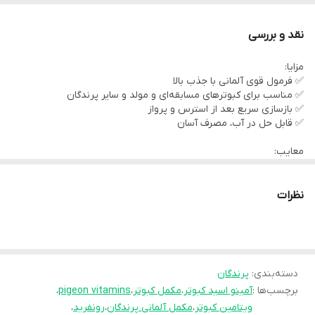
🐦
این محلول با ترکیب خاصی از ویتامین‌های گروه B و اسیدهای آمینه و
نقد و بررسی
الکترولیت ها ، بدن پرنده رو سریعاً ریکاوری می‌کنه و به رشد، تقویت
مزایا:
پرها و نشاط بیشتر و افزایش اشتها کمک می‌کنه.
✅ فرمول قوی آلمانی با جذب بالا
✅ مناسب برای کبوترهای مسابقه‌ای و مولد و سایر پرندگان
✅ بازسازی سریع بعد از استرس و پرواز
✅ قابل حل در آب، مصرف آسان
---
معایب:
❌ مصرف بیش از اندازه ممکن است باعث بی‌اشتهایی موقت شود
❌ مناسب مصرف مداوم نیست (بهتر است دوره‌ای استفاده شود)
📌 توضیحات
نظرات
Bt-Amin Forte محصول شرکت معتبر Röhnfried آلمان است و یکی از
قوی‌ترین مکمل‌های مایع برای کبوتران مسابقه‌ای، زینتی و مولد
محسوب می‌شود.
دسته‌بندی
:
پرندگان
برچسب‌ها :
آمینو اسید کبوتر
،
مکمل کبوتر
،
pigeon vitamins
،
فرمولاسیون این مکمل شامل اسیدهای آمینه ضروری، ویتامین‌های B
ویتامین کبوتر
،
مکمل آلمانی پرندگان
،
رونفرید
،