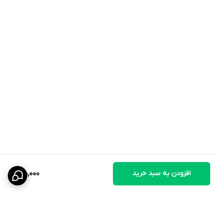
افزایش استقامت و قدرت پرواز
بهبود رشد پرها و تقویت سیستم ایمنی
رفع ضعف و بی‌حالی ناشی از استرس یا بیماری
مناسب برای فصل تولک و پرورش جوجه‌ها
افزایش اشتها
خون ساز قوی
افزودن به سبد خرید
150,000
جلوگیری از گرفتی عضلات( کت گرفتگی)