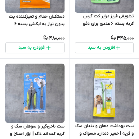
تشویقی فریز درایر کت گرس
دستکش حمام و تمیزکننده پت
گربه بسته 6 عددی برای دفع
بدون نیاز به ابکشی بسته 6
هیربال
عددی
480,000
345,000
افزودن به سبد
افزودن به سبد
ست بهداشت دهان و دندان سگ
ست ناخن‌گیر و سوهان سگ و
و گربه | خمیر دندان، مسواک و
گربه کت اند داگ | ابزار اصلاح و