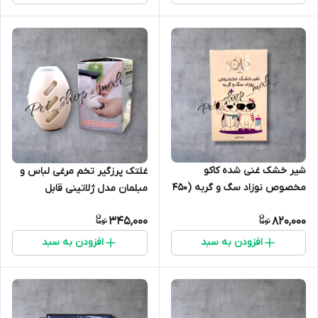
شیر خشک غنی شده کاکو
غلتک پرزگیر تخم مرغی لباس و
مخصوص نوزاد سگ و گربه (۴۵۰
مبلمان مدل ژلاتینی قابل
گرمی)
شستشو
345,000
820,000
افزودن به سبد
افزودن به سبد