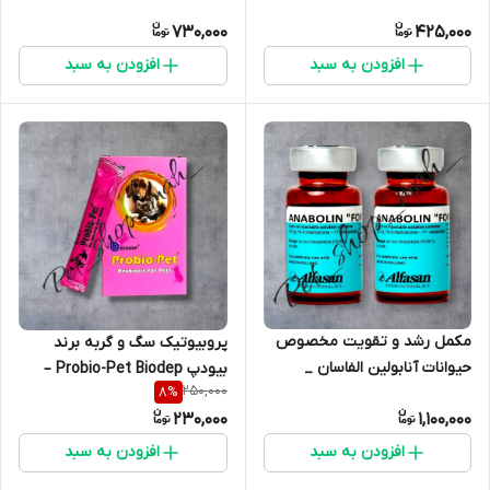
مسواک انگشتی
نظافت پت
730,000
425,000
افزودن به سبد
افزودن به سبد
مکمل رشد و تقویت مخصوص
پروبیوتیک سگ و گربه برند
حیوانات آنابولین الفاسان _
بیودپ Probio-Pet Biodep –
250,000
8
%
ساخت هلند
تقویت گوارش و افزایش اشتها
230,000
1,100,000
افزودن به سبد
افزودن به سبد