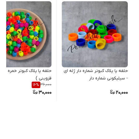
حلقه پا پلاک کبوتر شماره دار ژله ای
حلقه پا پلاک کبوتر خمره ای (
- سیلیکونی شماره دار
قزوینی )
36,000
16
%
30,000
20,000