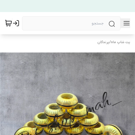
پت شاپ ماه
/
پرندگان