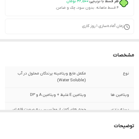
هر قسط با ترب‌پی:
۴۲٬۵۰۰
تومان
۴ قسط ماهانه. بدون سود، چک و ضامن.
زمان آماده‌سازی
1
روز کاری
مشخصات
نوع
مکمل مایع ویتامینه پرندگان محلول در آب
(Water Soluble)
ویتامین ها
ویتامین E غلیظ + ویتامین A و D3
بسته بندی
حجم های کمتر از 100 سیسی به صورت فله ای
درون قطره چکان شیشه ای اراعه میشوند به
جز حجم 5 سیسی
توضیحات
کاربرد
تقویت نطفه، افزایش باروری و محرک جنسی