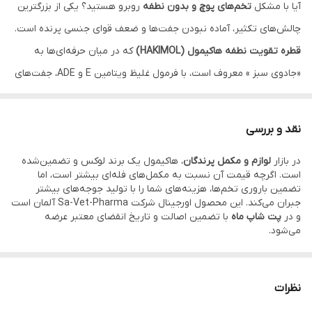
آیا با مشکل
تخم‌های پوچ و بدون نطفه
روبرو هستید؟ یکی از بزرگترین
چالش‌های تکثیر، آماده نبودن جفت‌ها و ضعف قوای جنسی پرنده است.
گونه مورد استفاده
انواع پرندگان زینتی (قناری، سهره، طوطی)،
کبوتر و پت
قطره تقویت نطفه هاکیمول (HAKIMOL)
که در میان حرفه‌ای‌ها به
«جادوی سبز » معروف است، با فرمول غلیظ ویتامین E و ADE، جفت‌های
کشور سازنده
آلمان (Sa-Vet-Pharma)
شما را به اوج آمادگی می‌رساند تا دیگر نگران تخم‌های خراب و پوچ
نباشید.
نقد و بررسی
در بازار
لوازم و مکمل پرندگان
، هاکیمول یک برند لوکس و تضمین‌شده
است. اگرچه قیمت آن نسبت به مکمل‌های فله‌ای بیشتر است، اما
بسیاری از مکمل‌های تقویت باروری به دلیل کیفیت پایین، تأثیری روی
تضمین باروری تخم‌ها، هزینه‌های شما را با تولید جوجه‌های بیشتر
جبران می‌کند. این محصول اورجینال شرکت Sa-Vet-Pharma آلمان است
مستی پرنده
و کیفیت نطفه ندارند. اما
قطره هاکیمول مدل Grüne
و در
پت شاپ ماه
با تضمین اصالت و تاریخ انقضای معتبر عرضه
Tropfen
با تمرکز بر ویتامین E غلیظ (معروف به ویتامین باروری)،
می‌شود.
مستقیماً روی سیستم تناسلی پرندگان اثر گذاشته و شانس تبدیل شدن
FAQ
تخم به جوجه را به حداکثر می‌رساند. این
مکمل باروری مایع آلمانی
، بر
نظرات
خلاف پودرهای مشابه، حلالیت ۱۰۰ درصدی در آب دارد و هیچ رسوبی در
۱. از چه زمانی باید قطره تقویت نطفه هاکیمول را شروع کنیم؟