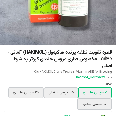
قطره تقویت نطفه پرنده هاکیمول (HAKIMOL) آلمانی -
ad3e - مخصوص قناری عروس هلندی کبوتر به شرط
اصلی
Cis HAKIMOL Grüne Tropfen - Vitamin ADE for Breeding
برند:
Hakimol_Germany
حجم
5 سیسی فله ای
15 سیسی فله ای
30 سیسی فله ای
100سیسی پلمب