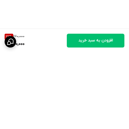
پرندگان متوسط و بزرگ (طوطی، کبوتر):
۱ تا ۳ قطره بسته به وزن.
دوره مصرف:
۱۵ روز قبل از جفت‌گیری به صورت یک روز در میان و یا
۵ روز متوالی در صورت ضعف شدید.
نکته مهم:
هر روز آب محتوی قطره را تعویض کنید تا ویتامین‌ها در
220,000
22
%
اثر اکسیداسیون از بین نروند.
افزودن به سبد خرید
170,000
بهترین روش این است که تعداد قطره مشخص شده را در
حجمی از آب
که حیوان در طول یک روز می‌نوشد
حل کنید.
برای پرندگان زینتی (قناری، طوطی):
معمولاً ۱ قطره در یک جاآبی
استاندارد (
۴۰ تا ۵۰ سی‌سی
) حل می‌شود.
برگشت به بالا
برای سگ و گربه:
دوز مورد نظر (مثلاً ۳ قطره برای سگ) را در ظرف آب
روزانه‌شان یا روی
غذای کنسروی/مرطوب
بریزید.
برای دام (گوساله/بره):
دوز را در وعده شیر یا آب مصرفی همان لحظه