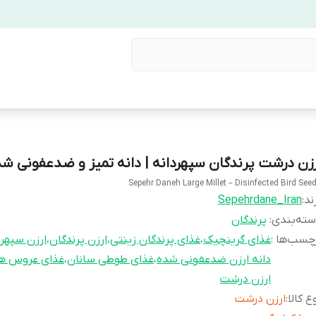
رزن درشت پرندگان سپهردانه | دانه تمیز و ضدعفونی ش
Sepehr Daneh Large Millet – Disinfected Bird See
ند:
Sepehrdane_Iran
ته‌بندی
:
پرندگان
چسب‌ها :
غذای گرینچیک
،
غذای پرندگان زینتی
،
ارزن پرندگان
،
ارزن سپهر 
دانه ارزن ضدعفونی شده
،
غذای طوطی سانان
،
غذای عروس ه
ارزن درشت
ع کالا
:
ارزن درشت