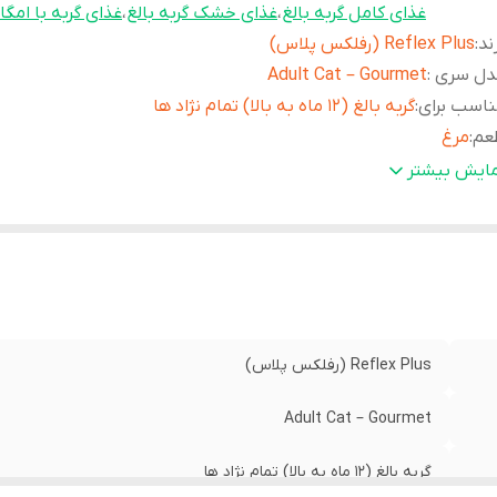
غذای کامل گربه بالغ
،
غذای خشک گربه بالغ
،
غذای گربه با امگا 3 و 6
ند
:
Reflex Plus (رفلکس پلاس)
دل سری
:
Adult Cat – Gourmet
اسب برای
:
گربه بالغ (12 ماه به بالا) تمام نژاد ها
عم
:
مرغ
زن
:
1.5
مایش بیشتر
ع غذای
:
غذای خشک
ژگی
ای
آبجو، بذر کتان یوکا شیدیگرا آنتی‌اکسیدان‌های طبیعی غذای کا
اخص
:
بالانس برای مصرف روزانه
Reflex Plus (رفلکس پلاس)
Adult Cat – Gourmet
گربه بالغ (12 ماه به بالا) تمام نژاد ها