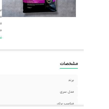
بر
م
من
ط
و
ن
نو
وی
ه
مشخصات
ش
برند
مدل سری
مناسب برای