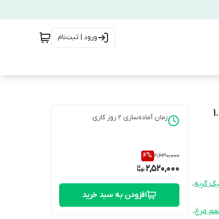
ورود | ثبت‌نام
 پلاس گورمت با طعم مرغ 1.5
زمان آماده‌سازی
2
روز کاری
4
%
2,630,000
2,520,000
،
افزودن به سبد خرید
عم مرغ
،