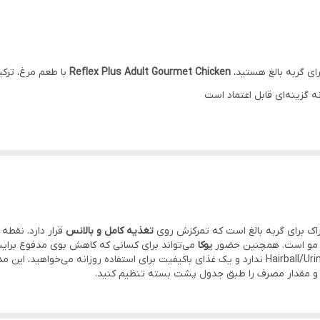
مرغ
1.5
ای گربه بالغ هستید،
Reflex Plus Adult Gourmet Chicken
با طعم مرغ، ترک
غذای خشک
نه گزینه‌ای قابل اعتماد است
90% پروتئی
طبیعی غذای کامل و بالانس برای مصرف روزانه
برای گربه‌های بالغ بالای 12 ماه طراحی شده و یک رژیم غذایی
بالانس
برای است
وده عضلانی و تأمین انرژی روزانه کمک می‌کند و در عین حال با افزودن ترکیبات
ادل فلور مفید روده و عملکرد بهتر دستگاه گوارش کمک کند. همچنین
امگا 3 و 6
جو
و
بذر کتان
نیز معمولاً به عنوان منابع طبیعی برخی ریزمغذی‌ها و اسیدهای
ک برای گربه بالغ است که تمرکزش روی
تغذیه کامل و بالانس
قرار دارد. نقطه
آنتی‌اکسیدان‌های طبیعی
از دیگر نقاط قوت این محصول است؛ یوکا معمولاً 
 مو است. همچنین حضور
یوکا
می‌تواند برای کسانی که کاهش بوی مدفوع برای
 می‌شوند.
اگر گربه شما حساسیت یا نیاز تخصصی مثل Hairball/Urinary/Renal ندارد و یک غذای باکیفیت برای است
ید و مقدار مصرف را طبق جدول پشت بسته تنظیم کنید.