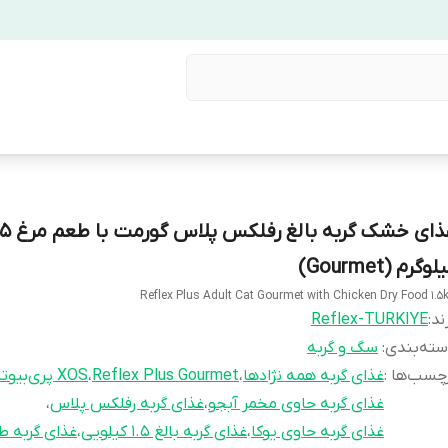
غذای خشک گربه بالغ رفلکس
لوگرم (Gourmet)
Reflex Plus Adult Cat Gourmet with Chicken Dry Food 1.5
ند:
Reflex-TURKIYE
ته‌بندی
:
سگ و گربه
چسب‌ها :
غذای گربه همه نژادها
،
Reflex Plus Gourmet
،
XOS پری‌بیوتیک گربه
غذای گربه حاوی مخمر آبجو
،
غذای گربه رفلکس پلاس
،
غذای گربه حاوی یوکا
،
غذای گربه بالغ 1.5 کیلویی
،
غذای گربه ط