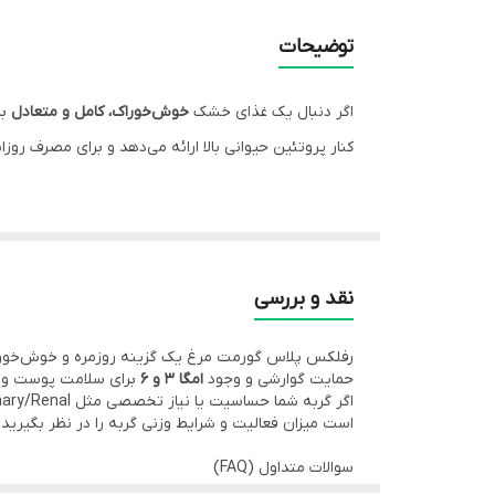
طعم
توضیحات
وزن
اگر دنبال یک غذای خشک
خوش‌خوراک، کامل و متعادل
بر
نوع غذای
کنار پروتئین حیوانی بالا ارائه می‌دهد و برای مصرف روزا
ویژگی های شاخص
غذای خشک
رفلکس پلاس گورمت (Gourmet) با طعم مرغ
پروتئین با منشأ حیوانی (طبق بسته‌بندی 90%)
به حفظ ت
وجود
سوپر پری‌بیوتیک XOS
در فرمول، می‌تواند به تع
نقد و بررسی
سلامت پوست و کیفیت مو دارند. ترکیباتی مثل
مخمر آب
رفلکس پلاس گورمت مرغ یک گزینه روزمره و خوش‌خورا
در نهایت، استفاده از
یوکا شیدیگرا
(Yucca Schidigera) و
حمایت گوارشی و وجود
امگا 3 و 6
برای سلامت پوست و
آنتی‌اکسیدان‌ها برای حمایت از سلامت عمومی بدن مطرح
است میزان فعالیت و شرایط وزنی گربه را در نظر بگیر
جنس و ساخت
سوالات متداول (FAQ)