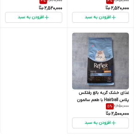
2,630,000
2,650,000
4
%
4
%
کیلوگرم
کیلوگرم (Gourmet)
2,520,000
2,520,000
افزودن به سبد
افزودن به سبد
غذای خشک گربه بالغ رفلکس
پلاس Hairball با طعم سالمون
2,650,000
5
%
1.5 کیلوگرم (Hypoallergenic)
2,500,000
افزودن به سبد