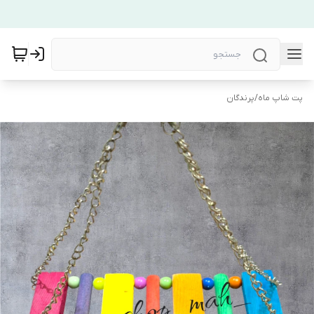
پت شاپ ماه
/
پرندگان