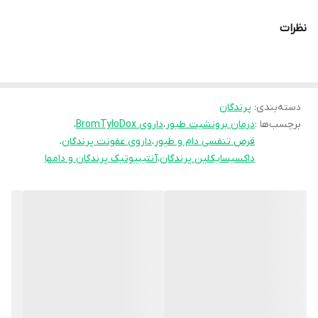
تا بهترین نتیجه را بدهد.
محصول ترکیبی از Tylosin Tartrate، Doxycycline HCL و Bromhexine
نظرات
HCL است که با اثر هم‌افزایی خود، همزمان به درمان مایکوپلاسما،
کلامیدیا، برونشیت و عفونت‌های گوارشی کمک می‌کند. علاوه‌بر خاصیت
آنتی‌بیوتیکی، وجود Bromhexine باعث رقیق شدن ترشحات تنفسی و
بهبود تنفس پرندگان می‌شود.
دسته‌بندی
:
پرندگان
برچسب‌ها :
درمان برونشیت طیور
،
داروی BromTyloDox
،
قرص تنفسی دام و طیور
،
داروی عفونت پرندگان
،
داکسیسایکلین پرندگان
،
آنتیبیوتیک پرندگان و دامها
---
ترکیبات اصلی و کاربرد هرکدام:
Tylosin Tartrate (15mg): آنتی‌بیوتیک برای درمان عفونت‌های تنفسی
ناشی از مایکوپلاسما و کلامیدیا.