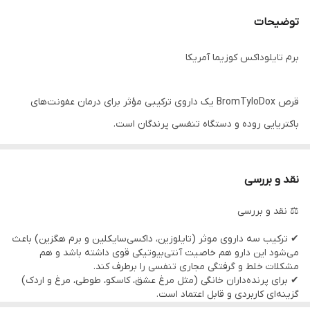
توضیحات
برم تایلوداکس کوزیما آمریکا
قرص BromTyloDox یک داروی ترکیبی مؤثر برای درمان عفونت‌های
باکتریایی روده و دستگاه تنفسی پرندگان است.
نقد و بررسی
---
⚖️ نقد و بررسی
توضیحات
✔ ترکیب سه داروی موثر (تایلوزین، داکسی‌سایکلین و برم هگزین) باعث
می‌شود این دارو هم خاصیت آنتی‌بیوتیکی قوی داشته باشد و هم
قرص BromTyloDox Tabs کوزیما آمریکا یک محصول دارویی قدرتمند
مشکلات خلط و گرفتگی مجاری تنفسی را برطرف کند.
است که برای درمان عفونت‌های باکتریایی پرندگان، عفونت‌های روده‌ای و
✔ برای پرنده‌داران خانگی (مثل مرغ عشق، کاسکو، طوطی، مرغ و اردک)
گزینه‌ای کاربردی و قابل اعتماد است.
مشکلات تنفسی کبوتران و پرندگان زینتی مورد استفاده قرار می‌گیرد. این
✔ تنها نکته مهم این است که بهتره طبق دستور دامپزشک مصرف شود