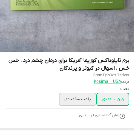
برم تایلوداکس کوزیما آمریکا برای درمان چشم درد ، خس
خس ، اسهال در کبوتر و پرندگان
BromTyloDox Tablets
برند:
Kosima _ USA
تعداد
ورق 10 عددی
پلمب 100 عددی
زمان آماده‌سازی
1
روز کاری