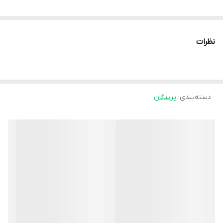
محلول خوراکی مولتی‌ویتامین و الکترولیت رویان (Royan Multivitamin
نظرات
& Electrolyte) یک مکمل کامل برای پرندگان است که ترکیبی از
ویتامین‌های ضروری و الکترولیت‌های مهم را در اختیار بدن قرار می‌دهد.
🐔
دسته‌بندی
:
پرندگان
این مکمل به‌طور ویژه برای جبران کمبود آب و املاح بدن، کاهش اثرات
استرس، تقویت سیستم ایمنی و بهبود رشد طراحی شده است. ⚡
وجود ویتامین A، D3، E و ویتامین‌های گروه B در کنار سدیم، پتاسیم و
کلراید باعث می‌شود که پرنده در شرایط سخت مثل حمل‌ونقل، تغییر
جیره، گرمازدگی یا دوران نقاهت عملکرد بهتری داشته باشد. 🌞
با استفاده منظم از این محلول، می‌توان از کاهش تلفات، بهبود کیفیت