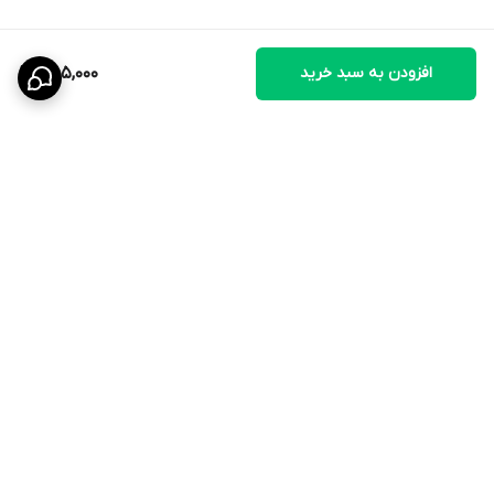
نحوه مصرف
افزودن به سبد خرید
485,000
۲ میلی‌لیتر از محلول در یک لیتر آب آشامیدنی پرندگان حل شود.
مدت مصرف: ۳ تا ۵ روز یا طبق نظر دامپزشک. 🥤
🔴 تمام مکمل های مایع ای که به صورت خرد از فروشگاه ما تهیه
میکنید درون ظرف های قطره چکان شیشه ای بسته بندی میشوند تا
طی مدت زمانی که شما میخواین استفاده کنید افتی در کیفیت اش
برگشت به بالا
بوجود نیاد و کیفیت روز اولش رو حفظ کنند
ارسال ویژه
۷ روز ضمانت بازگشت کالا