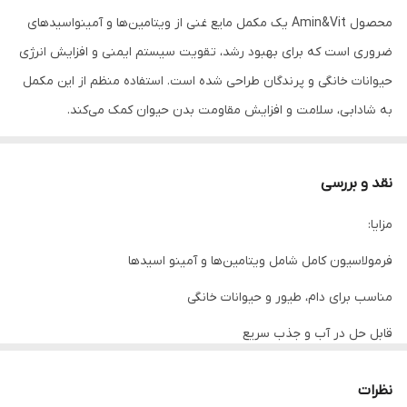
محصول Amin&Vit یک مکمل مایع غنی از ویتامین‌ها و آمینواسیدهای
ضروری است که برای بهبود رشد، تقویت سیستم ایمنی و افزایش انرژی
حیوانات خانگی و پرندگان طراحی شده است. استفاده منظم از این مکمل
به شادابی، سلامت و افزایش مقاومت بدن حیوان کمک می‌کند.
نقد و بررسی
---
مزایا:
توضیحات
فرمولاسیون کامل شامل ویتامین‌ها و آمینو اسیدها
مناسب برای دام، طیور و حیوانات خانگی
مکمل Amin&Vit Liquid یک فرمولاسیون کامل شامل انواع ویتامین‌های
قابل حل در آب و جذب سریع
محلول در آب و چربی به همراه آمینو اسیدهای ضروری است که نقش
بهبود مشهود در سلامت و ظاهر حیوان
مهمی در تقویت سیستم ایمنی حیوانات خانگی، بهبود رشد پرندگان
نظرات
زینتی و کبوترها، افزایش تولید انرژی و ارتقای کیفیت پر و مو ایفا