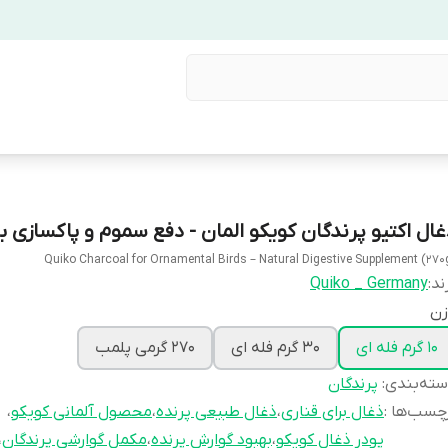
غال اکتیو پرندگان کویکو المان - دفع سموم و پاکسازی 
Quiko Charcoal for Ornamental Birds – Natural Digestive Supplement (270
ند:
Quiko _ Germany
زن
10 گرم فله ای
30 گرم فله ای
270 گرمی پلمب
ته‌بندی
:
پرندگان
چسب‌ها :
ذغال برای قناری
،
ذغال طبیعی پرنده
،
محصول آلمانی کویکو
،
پودر ذغال کویکو
،
بهبود گوارش پرنده
،
مکمل گوارشی پرندگان
،