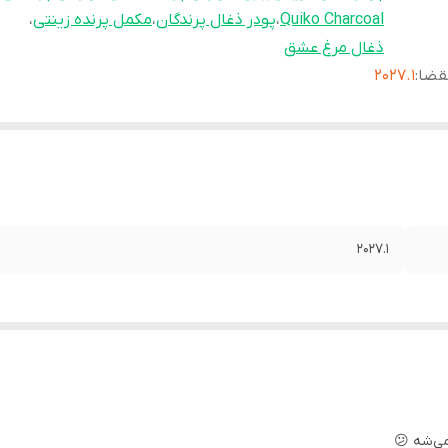
Quiko Charcoal
،
پودر ذغال پرندگان
،
مکمل پرنده زینتی
،
ذغال مرغ عشق
قضا
:
2027.1
2027.1
می‌شه 😕