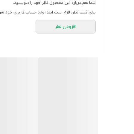
شما هم درباره این محصول نظر خود را بنویسید.
برای ثبت نظر، لازم است ابتدا وارد حساب کاربری خود شو
---
افزودن نظر
🧩 ترکیبات اصلی + کاربرد هر ترکیب
🌲 ذغال چوب طبیعی (80%) → جذب سموم، گاز و بهبود هضم
🌾 الیاف گیاهی طبیعی → تحریک حرکات روده و کمک به 
💧 رطوبت کمتر از 10% → حفظ ماندگاری و تازگی محصول
---