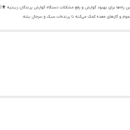
م و گازهای معده کمک می‌کنه تا پرنده‌ات سبک و سرحال بشه.
مستقیمش داشته باشن (بهتره با غذای نرم ترکیب بشه).
اقیمانده داروها در دستگاه گوارش عمل می‌کند و باعث بهبود اشتها، کاهش نف
 مواد معدنی کمک می‌کند.