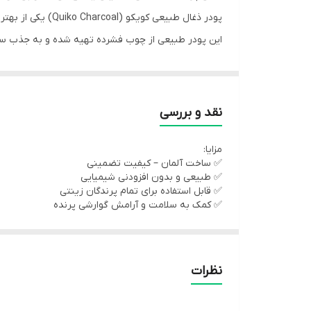
پودر ذغال طبیعی کویکو (Quiko Charcoal) یکی از بهترین راه‌ها برای بهبود گوارش و رفع مشکلات دستگاه گوارش پرندگان زینتیه 🐥💨
این پودر طبیعی از چوب فشرده تهیه شده و به جذب سمو
---
نقد و بررسی
مزایا:
⚙️ توضیحات
✅ ساخت آلمان – کیفیت تضمینی
✅ طبیعی و بدون افزودنی شیمیایی
✅ قابل استفاده برای تمام پرندگان زینتی
پودر ذغال کویکو (Quiko Charcoal) یک مکمل طبیعی برای بهبود عملکرد دستگاه گوارش پرندگان زینتی مثل قناری، مرغ عشق، طوطی، فنچ و عروس هلندی است.
✅ کمک به سلامت و آرامش گوارشی پرنده
این محصول ساخت کشور آلمان و تولید برند معتبر Quiko می‌باشد و حاوی ۸۰٪ ذغال چوب طبیعی خالص است.
معایب:
❌ ممکنه پرندگان در روزهای اول تمایل کمی به مصرف 
این ذغال طبیعی به عنوان جاذب سموم، گازهای اضافی و ب
نظرات
همچنین وجود الیاف طبیعی به عملکرد روده و جذب بهتر