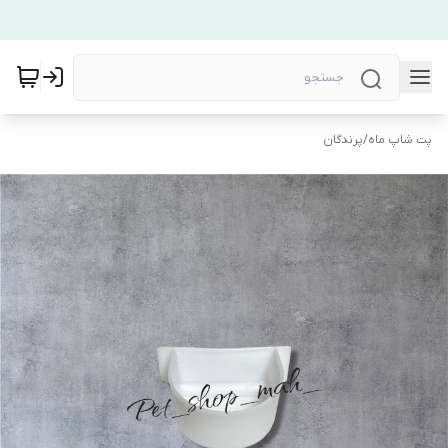
پت شاپ ماه
/
پرندگان