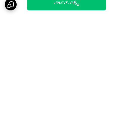
09218174079
برگشت به بالا
ارسال ویژه
۷ روز ضمانت بازگشت کالا