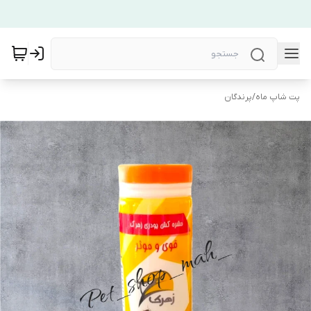
پت شاپ ماه
/
پرندگان