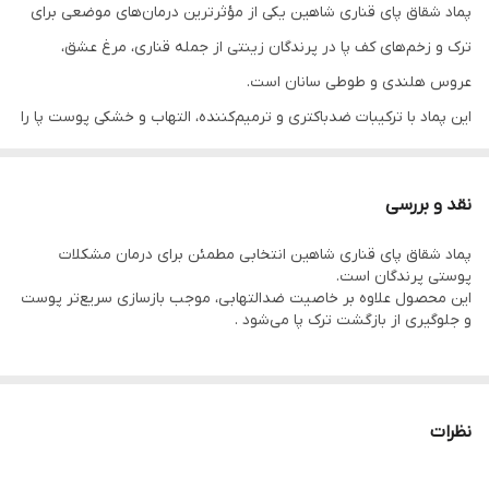
پماد شقاق پای قناری شاهین یکی از مؤثرترین درمان‌های موضعی برای
ترک و زخم‌های کف پا در پرندگان زینتی از جمله قناری، مرغ عشق،
عروس هلندی و طوطی سانان است.
این پماد با ترکیبات ضدباکتری و ترمیم‌کننده، التهاب و خشکی پوست پا را
کاهش داده و به بازسازی سریع بافت کمک می‌کند.
نقد و بررسی
پماد شقاق پای قناری شاهین انتخابی مطمئن برای درمان مشکلات
پوستی پرندگان است.
این محصول علاوه بر خاصیت ضدالتهابی، موجب بازسازی سریع‌تر پوست
و جلوگیری از بازگشت ترک پا می‌شود .
📘 توضیحات
پماد شقاق پای قناری شاهین محصولی تخصصی برای مراقبت از پوست
نظرات
و مفصل پای پرندگان است که با فرمول گیاهی و ضدعفونی‌کننده، از
عفونت‌های قارچی و باکتریایی پا جلوگیری می‌کند.