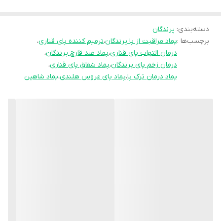
این پماد مناسب استفاده برای انواع پرندگان زینتی و پرورشی است و در
مواردی مثل ترک پوست پا، التهاب مفصل، پوسته‌پوسته شدن یا زخم
دسته‌بندی
:
پرندگان
کف پا عملکرد بسیار موثری دارد.
برچسب‌ها :
پماد مراقبت از پا پرندگان
،
ترمیم کننده پای قناری
،
درمان التهاب پای قناری
،
پماد ضد قارچ پرندگان
،
درمان زخم پای پرندگان
،
پماد شقاق پای قناری
،
پماد شاهین دارای خاصیت نرم‌کنندگی قوی بوده و علاوه بر رفع خشکی
پماد درمان ترک پا
،
پماد پای عروس هلندی
،
پماد شاهین
پوست، به بازگشت انعطاف طبیعی پا کمک می‌کند.
⚗️ ترکیبات اصلی + کاربرد هر ترکیب
مواد گیاهی ضدباکتری: جلوگیری از عفونت‌های قارچی و باکتریایی