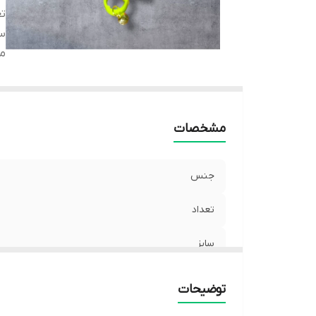
تع
سا
م
مشخصات
جنس
تعداد
سایز
مناسب
توضیحات