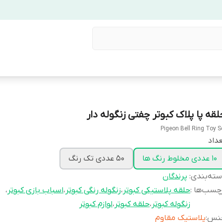
لقه پا پلاک کبوتر چفتی زنگوله دار
Pigeon Bell Ring Toy S
داد
10 عددی مخلوط رنگ ها
50 عددی تک رنگ
ته‌بندی
:
پرندگان
چسب‌ها :
حلقه پلاستیکی کبوتر
،
زنگوله رنگی کبوتر
،
اسباب بازی کبوتر
،
زنگوله کبوتر
،
حلقه کبوتر
،
لوازم کبوتر
نس
:
پلاستیک مقاوم