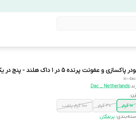
در پاکسازی و عفونت پرنده 5 در 1 داک هلند - پنج در یک داک
ند:
Dac _ Netherlands
زن
10 گرم
30 گرم
100 گرم پلمب
ته‌بندی
:
پرندگان