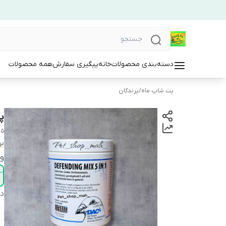
دسته‌بندی محصولات
خانه
پیگیری سفارش
همه محصولات
پت شاپ ماه
/
پرندگان
پو
5 in 1 dac
بر
و
دس