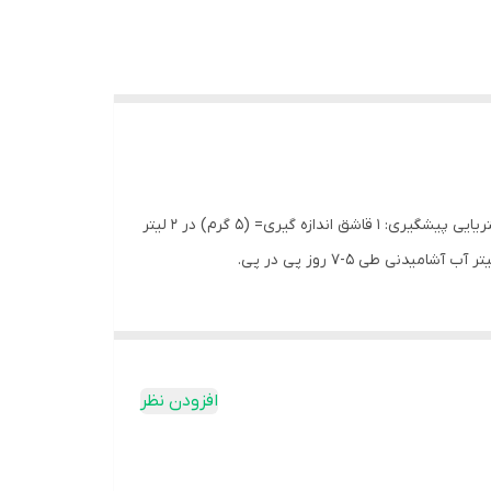
آنتی بیوتیک پنج در یک داک هلند مناسب پیشگیری یا درمان تریکومونیازیس، هگزامیتازیس، پاراتیفوئید. به طور کلی عفونت‌های باکتریایی پیشگیری: 1 قاشق اندازه گیری= (5 گرم) در 2 لیتر
افزودن نظر