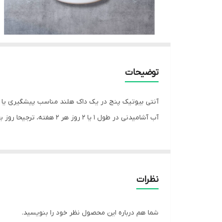
توضیحات
آب آشامیدنی در طول 1 یا 2 روز هر 2 هفته، ترجیحا روز بعد از مسابقه شروع کنید. به عنوان درمان: 1 قاشق اندازه گیری (=5 گرم) به 2 لیتر آب آشامیدنی طی 5-7 روز پی در پی.
نظرات
شما هم درباره این محصول نظر خود را بنویسید.