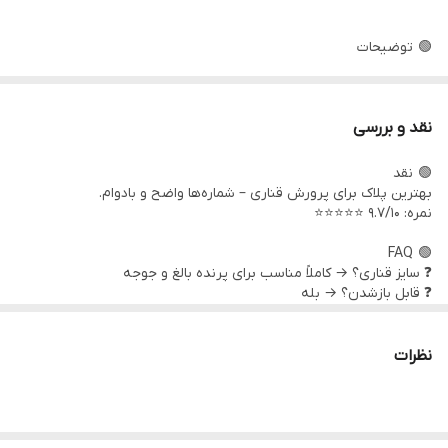
🟢 توضیحات
رینگی شماره‌دار ابزار ضروری پرورش قناری و فنچ:
نقد و بررسی
🟢 نقد
ویژگی‌های حرفه‌ای:
بهترین پلاک برای پرورش قناری – شماره‌ها واضح و بادوام.
نمره: ۹.۷/۱۰ ⭐⭐⭐⭐⭐
شماره‌بندی ۱-۲۴ → کنترل کامل گله
🟢 FAQ
پلاستیک نرم → راحتی پا بدون آسیب
❓ سایز قناری؟ → کاملاً مناسب برای پرنده بالغ و جوجه
❓ قابل بازشدن؟ → بله
رنگ‌بندی واضح → خوانایی بالا
بسته‌بندی محافظ → حمل آسان
نظرات
🟢 جنس + کاربرد
جنس: پلاستیک PVC نرم