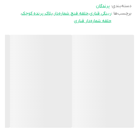
کاربرد:
دسته‌بندی
:
پرندگان
برچسب‌ها :
رینگی قناری
،
حلقه فنچ شماره‌دار
،
پلاک پرنده کوچک
،
حلقه شماره‌دار قناری
رینگی پا شماره‌دار
شناسایی قناری/فنچ
مسابقات پرندگان
🟢 فواید
✅ شماره‌بندی کامل ۱-۲۴
✅ نرم و ایمن برای پا
✅ طرح برند معتبر اروپایی کویکو
✅ بسته‌بندی حرفه‌ای
🟢 نحوه استفاده