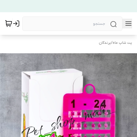
پت شاپ ماه
/
پرندگان