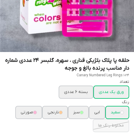
حلقه پا پلاک بلژیکی قناری ، سهره، گلبسر 24 عددی شماره
دار مناسب پرنده بالغ و جوجه
Canary Numbered Leg Rings 1-24
تعداد
ورق یک عددی
بسته 6 عددی
رنگ
سفید
ابی
سبز
نارنجی
صورتی
مخلوط رنگ ها