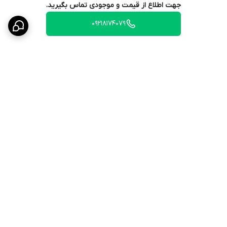
جهت اطلاع از قیمت و موجودی تماس بگیرید.
09218174079
برگشت به بالا
ارسال ویژه
۷ روز ضمانت بازگشت کالا