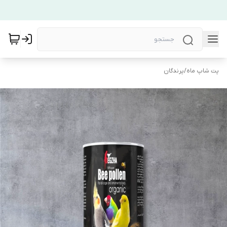
پت شاپ ماه
/
پرندگان