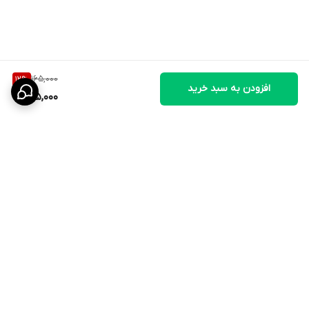
165,000
12
%
افزودن به سبد خرید
145,000
برگشت به بالا