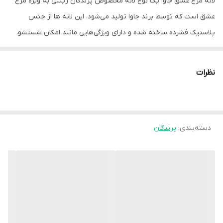
لانه مرغ عشق جاوا یک نوع لانه مخصوص پرندگان زینتی به ویژه مرغ
عشق است که توسط برند جاوا تولید می‌شود. این لانه ها از جنس
پلاستیک فشرده ساخته شده و دارای ویژگی‌هایی مانند امکان شستشو،
تهویه هوا و درب بازشو برای نظافت آسان هستند.
ویژگی‌های لانه مرغ عشق جاوا:
نظرات
جنس: پلاستیک فشرده با کیفیت بالا.
قابل شستشو: به راحتی تمیز می‌شوند و برای بهداشت پرنده مفید
هستند.
دسته‌بندی
:
پرندگان
تهویه: دارای دریچه تهویه برای جلوگیری از تجمع رطوبت و ایجاد
محیطی سالم برای پرنده.
درب بازشو: دسترسی آسان به داخل لانه برای نظافت و تعویض پوشال.
اتصال آسان: قابلیت اتصال به قفس از داخل یا خارج قفس.
مناسب برای: مرغ عشق، قناری، طوطی برزیلی و سایر پرندگان هم‌جثه.
مزایای نصب از بیرون: