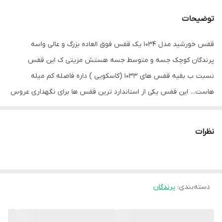
توضیحات
قفس خورشید مدل 1034 یک قفس فوق العاده بزرگ و عالی واسه
پرندگان کوچک جسه و متوسط جسه هستش مزیتی ک این قفس
نسبت ب بقیه قفس های 1033 (کاسکویی ) داره فاصله کم میله
هاست... این قفس یکی از استاندارد ترین قفس ها برای نگهداری عروس
هلندی هستش و با لوازم شامل 4 عدد لیوان 2 عدد چوب نشیمنگاه اراعه
میشود همچنین دارای فضله گیر نیز میباشد
نظرات
دسته‌بندی
:
پرندگان