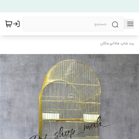
پت شاپ ماه
/
پرندگان