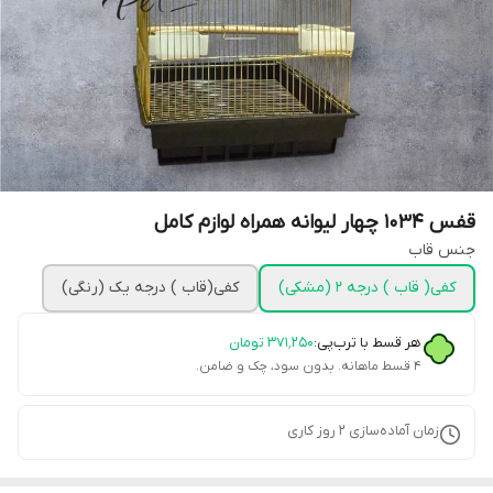
قفس 1034 چهار لیوانه همراه لوازم کامل
جنس قاب
کفی( قاب ) درجه 2 (مشکی)
کفی(قاب ) درجه یک (رنگی)
هر قسط با ترب‌پی:
۳۷۱٬۲۵۰
تومان
۴ قسط ماهانه. بدون سود، چک و ضامن.
زمان آماده‌سازی
2
روز کاری