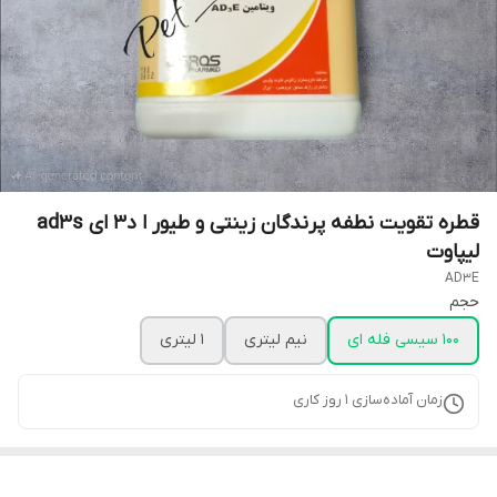
قطره تقویت نطفه پرندگان زینتی و طیور ا د3 ای ad3s
لیپاوت
AD3E
حجم
100 سیسی فله ای
نیم لیتری
1 لیتری
زمان آماده‌سازی
1
روز کاری