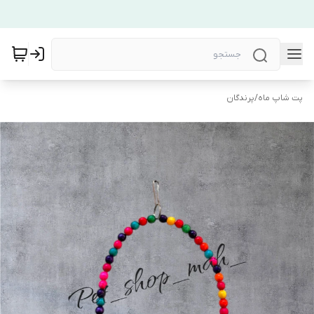
پت شاپ ماه
/
پرندگان