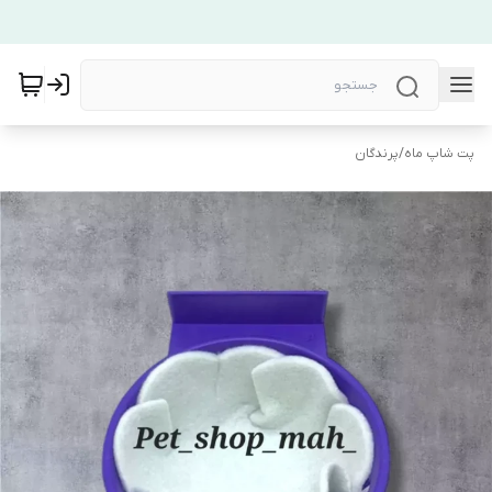
پت شاپ ماه
/
پرندگان