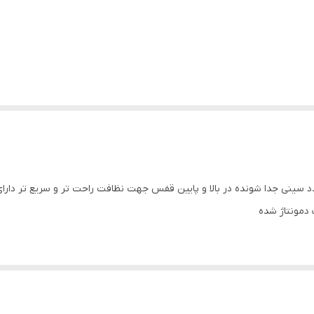
دمونتاژ شده
یر دور میباشد( عکس سوم )
یت داشته باشد برای مثال نردبان بازی روی سقف کمی باریک تر باشد یا محل 