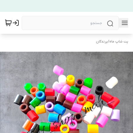
پت شاپ ماه
/
پرندگان