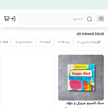
eli mineral block
پربازدیدترین
برندها
قیمت
دسته‌بندی
فقط م
سنگ کلسیم مینرال و بلوک