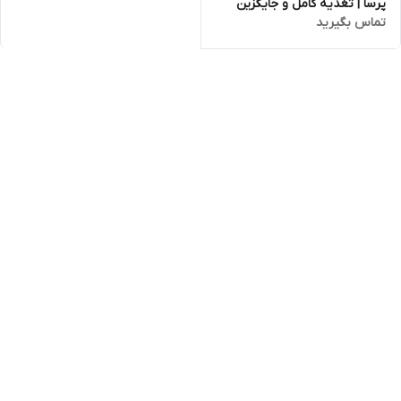
پرسا | تغذیه کامل و جایگزین
تماس بگیرید
شیر مادر 450 گرمی