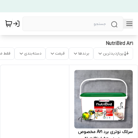
NutriBird A21
پربازدیدترین
برندها
قیمت
دسته‌بندی
فقط م
سرلاک نوتری برد A21 مخصوص