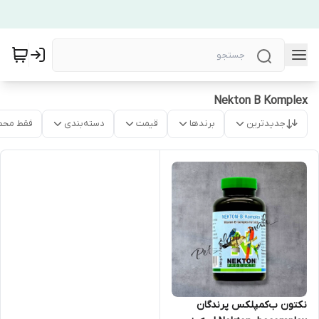
Nekton B Komplex
جدیدترین
برندها
قیمت
دسته‌بندی
فقط محص
نکتون ب‌کمپلکس پرندگان