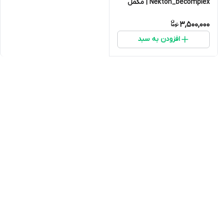
Nekton_becomplex | مکمل
ویتامین B برای عروس هلندی،
3,500,000
مرغ عشق و طوطی سانان
افزودن به سبد