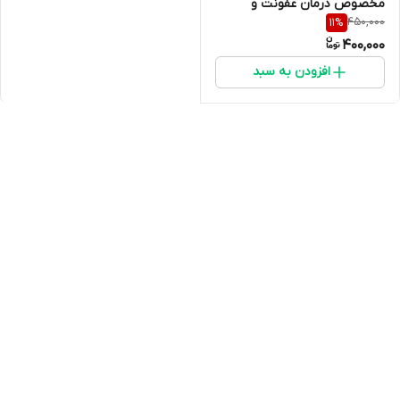
مخصوص درمان عفونت و
450,000
11
%
التهاب چشم حیوانات و پرندگان
400,000
– ۱۰ میلی‌لیتر
افزودن به سبد